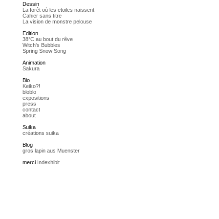
Dessin
La forêt où les etoiles naissent
Cahier sans titre
La vision de monstre pelouse
Edition
38°C au bout du rêve
Witch's Bubbles
Spring Snow Song
Animation
Sakura
Bio
Keiko?!
bloblo
expositions
press
contact
about
Suika
créations suika
Blog
gros lapin aus Muenster
merci
Indexhibit