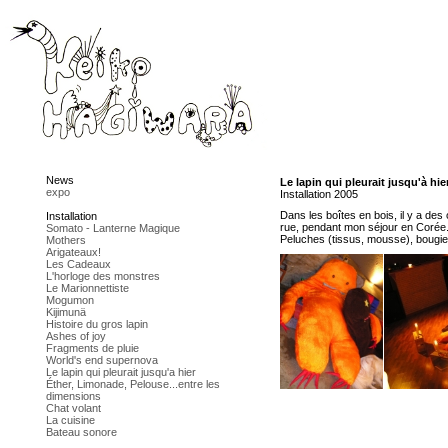
News
Le lapin qui pleurait jusqu'à hier
expo
Installation 2005
Dans les boîtes en bois, il y a des
Installation
rue, pendant mon séjour en Corée
Somato - Lanterne Magique
Peluches (tissus, mousse), bougie
Mothers
Arigateaux!
Les Cadeaux
L'horloge des monstres
Le Marionnettiste
Mogumon
Kijimunä
Histoire du gros lapin
Ashes of joy
Fragments de pluie
World's end supernova
Le lapin qui pleurait jusqu'a hier
Éther, Limonade, Pelouse...entre les
dimensions
Chat volant
La cuisine
Bateau sonore